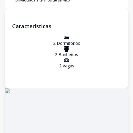
privacidade e termos de serviço
Características
2
Dormitório
s
2
Banheiro
s
2
Vaga
s