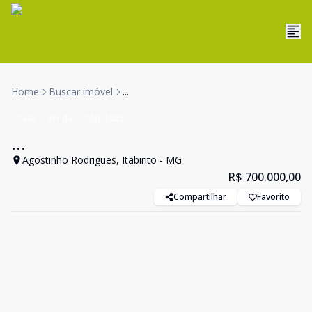
Home
Buscar imóvel
...
Casa
Venda
Cód:
1822
...
Agostinho Rodrigues, Itabirito - MG
R$ 700.000,00
Compartilhar
Favorito