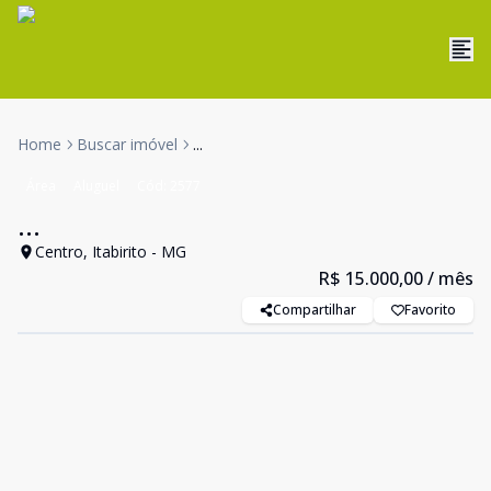
Home
Buscar imóvel
...
Área
Aluguel
Cód:
2577
...
Centro, Itabirito - MG
R$ 15.000,00
/ mês
Compartilhar
Favorito