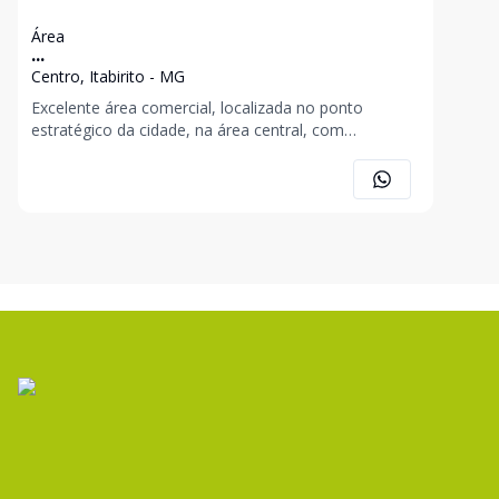
Área
...
Centro, Itabirito - MG
Excelente área comercial, localizada no ponto
estratégico da cidade, na área central, com
aproximadamente 500 m², próximo a todos os
comércios, de fácil acesso e asfaltado. Agende com
nossos corretores: Ana Carolina Assis (31) 9 8565-
1205 Santa Cru