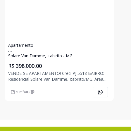
Apartamento
...
Solare Van Damme, Itabirito - MG
R$ 398.000,00
VENDE-SE APARTAMENTO! Creci PJ 5518 BAIRRO:
Residencial Solare Van Damme, Itabirito/MG. Área
construída: Aproximadamente 70,00 m² Este
encantador apartamento, situado em um bairro de
70
m²
2
1
altíssimo potencial de crescimento e valorização,
oferece um