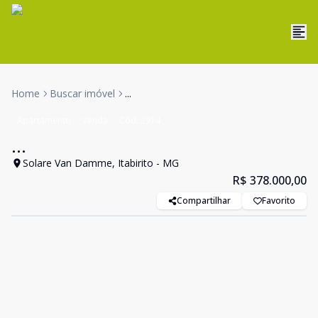
Home
Buscar imóvel
...
Apartamento
Venda
Cód:
2914
...
Solare Van Damme, Itabirito - MG
R$ 378.000,00
Compartilhar
Favorito