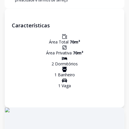
privacidade e termos de serviço
Características
Área Total
70
m²
Área Privativa
70
m²
2
Dormitório
s
1
Banheiro
1
Vaga