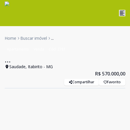
Home
Buscar imóvel
...
Apartamento
Venda
Cód:
2781
...
Saudade, Itabirito - MG
R$ 570.000,00
Compartilhar
Favorito