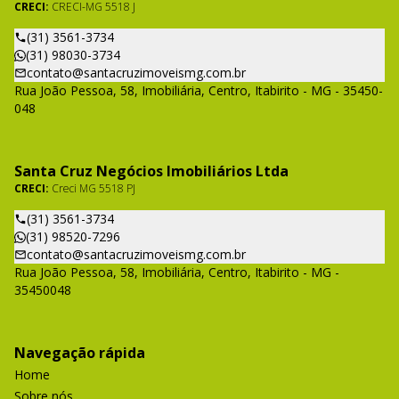
CRECI:
CRECI-MG 5518 J
(31) 3561-3734
(31) 98030-3734
contato@santacruzimoveismg.com.br
Rua João Pessoa, 58, Imobiliária, Centro, Itabirito - MG - 35450-
048
Santa Cruz Negócios Imobiliários Ltda
CRECI:
Creci MG 5518 PJ
(31) 3561-3734
(31) 98520-7296
contato@santacruzimoveismg.com.br
Rua João Pessoa, 58, Imobiliária, Centro, Itabirito - MG -
35450048
Navegação rápida
Home
Sobre nós