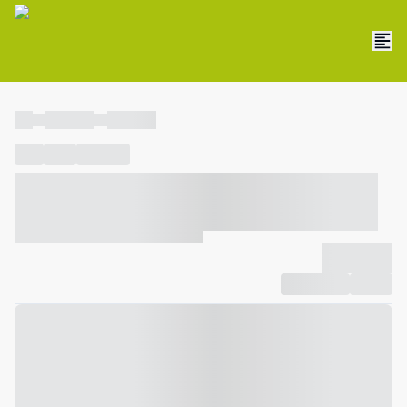
----
----- -----
----- -----
----
-----
---- ------
----- ----- -- ------ ---- ---- -- ----- ----- -----
--- ------
----- ----- -- ------ ----- ----- -- ------
-------------
Compartilhar
Favorito