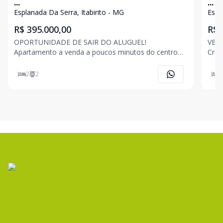
...
...
Esplanada Da Serra, Itabirito - MG
Espl
R$ 395.000,00
R$ 
OPORTUNIDADE DE SAIR DO ALUGUEL!
VEN
Apartamento a venda a poucos minutos do centro
Creci PJ 5518 A
da cidade. Bairro: Esplanada da Serra, Itabirito/MG -
loca
02 quartos sendo uma suíte; - Sala de estar; -
loca
2
2
2
Cozinha integrada; - Banheiro social; - Área de
e valorização.
serviço;
Itabi