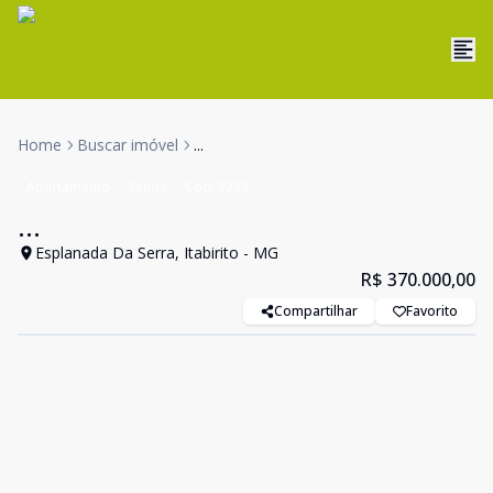
Home
Buscar imóvel
...
Apartamento
Venda
Cód:
3239
...
Esplanada Da Serra, Itabirito - MG
R$ 370.000,00
Compartilhar
Favorito