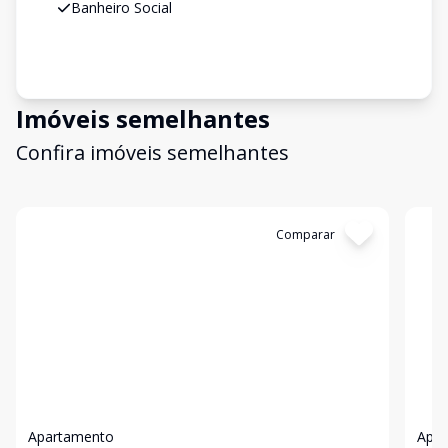
Banheiro Social
Imóveis semelhantes
Confira imóveis semelhantes
Cód:
3437
Comparar
Có
Apartamento
Apa