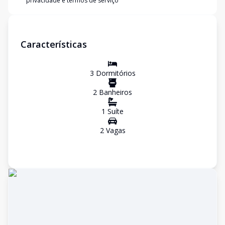
privacidade e termos de serviço
Características
3
Dormitório
s
2
Banheiro
s
1
Suíte
2
Vaga
s