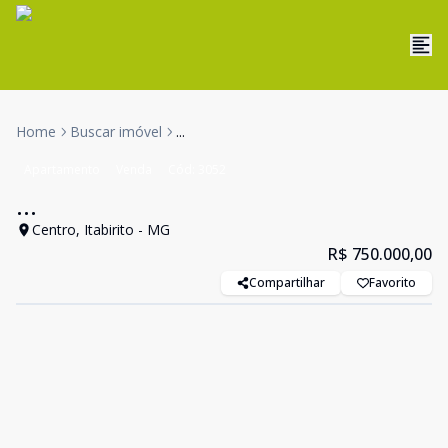
Home
Buscar imóvel
...
Apartamento
Venda
Cód:
3052
...
Centro, Itabirito - MG
R$ 750.000,00
Compartilhar
Favorito