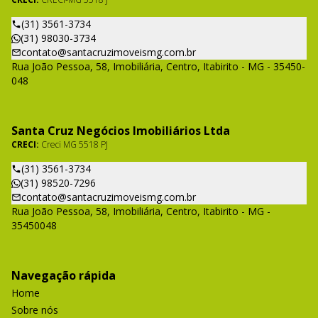
(31) 3561-3734
(31) 98030-3734
contato@santacruzimoveismg.com.br
Rua João Pessoa, 58, Imobiliária, Centro, Itabirito - MG - 35450-
048
Santa Cruz Negócios Imobiliários Ltda
CRECI:
Creci MG 5518 PJ
(31) 3561-3734
(31) 98520-7296
contato@santacruzimoveismg.com.br
Rua João Pessoa, 58, Imobiliária, Centro, Itabirito - MG -
35450048
Navegação rápida
Home
Sobre nós