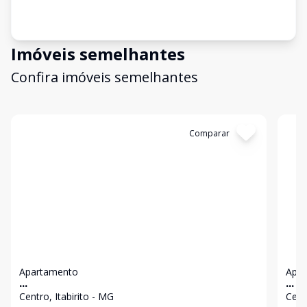
Imóveis semelhantes
Confira imóveis semelhantes
Cód:
3299
Comparar
Có
Apartamento
Apa
...
...
Centro, Itabirito - MG
Cent