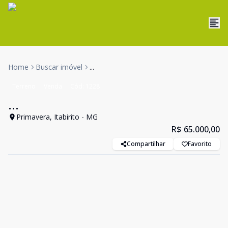
Home
Buscar imóvel
...
Terreno
Venda
Cód:
1228
...
Primavera, Itabirito - MG
R$ 65.000,00
Compartilhar
Favorito