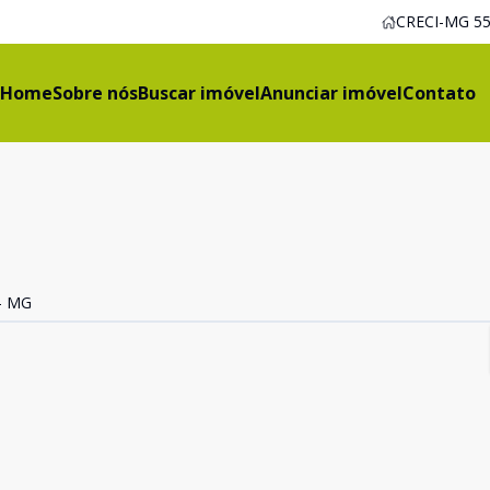
CRECI-MG 55
Home
Sobre nós
Buscar imóvel
Anunciar imóvel
Contato
 - MG