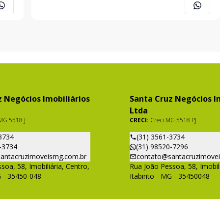
(31) 9 8570-4301
 Negócios Imobiliários
Santa Cruz Negócios Im
Ltda
MG 5518 J
CRECI:
Creci MG 5518 PJ
3734
(31) 3561-3734
-3734
(31) 98520-7296
antacruzimoveismg.com.br
contato@santacruzimove
soa, 58, Imobiliária, Centro,
Rua João Pessoa, 58, Imobili
G - 35450-048
Itabirito - MG - 35450048