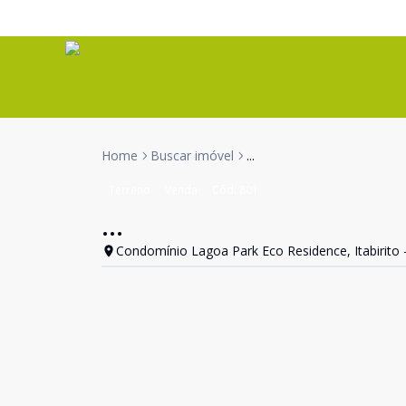
Home
Buscar imóvel
...
Terreno
Venda
Cód:
801
...
Condomínio Lagoa Park Eco Residence, Itabirito