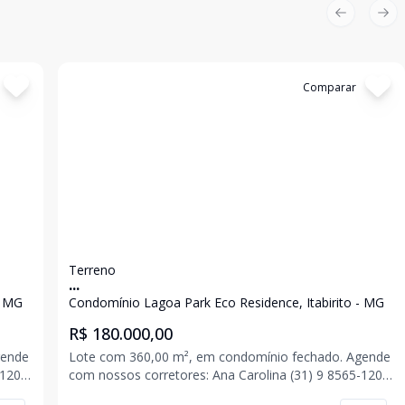
Previous sl
Nex
Cód:
3376
Comparar
Terreno
...
- MG
Condomínio Lagoa Park Eco Residence, Itabirito - MG
R$ 180.000,00
Lote com 360,00 m², em condomínio fechado. Agende
com nossos corretores: Ana Carolina (31) 9 8565-1205
Eric
Jonas (31) 9 8520-7296 Romário (31) 9 8582-9294 Eric