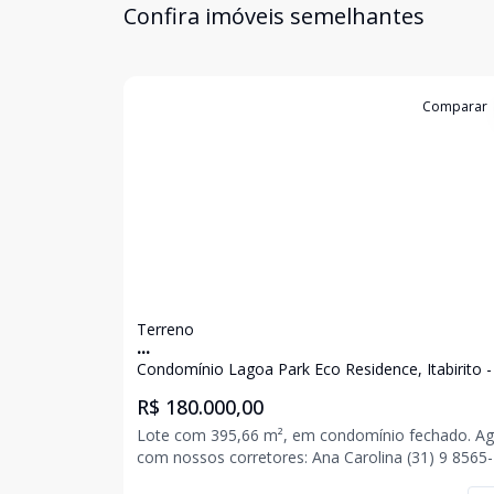
Confira imóveis semelhantes
Cód:
3378
Comparar
Terreno
...
Condomínio Lagoa Park Eco Residence, Itabirito 
R$ 180.000,00
Lote com 395,66 m², em condomínio fechado. Agende
com nossos corretores: Ana Carolina (31) 9 8565-1205
Jonas (31) 9 8520-7296 Romário (31) 9 8582-9294 