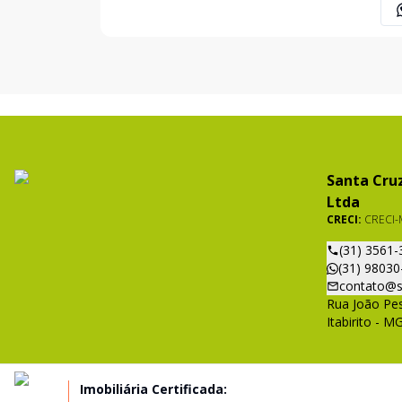
(31) 9 8570-4301
Santa Cruz
Ltda
CRECI:
CRECI-
(31) 3561-
(31) 98030
contato@s
Rua João Pes
Itabirito - M
Imobiliária Certificada: