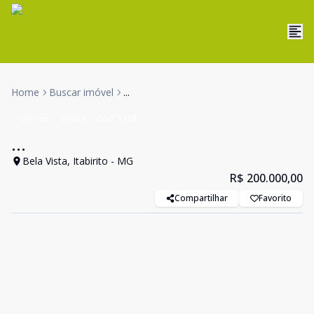
Home
Buscar imóvel
...
Terreno
Venda
Cód:
1201
...
Bela Vista, Itabirito - MG
R$ 200.000,00
Compartilhar
Favorito