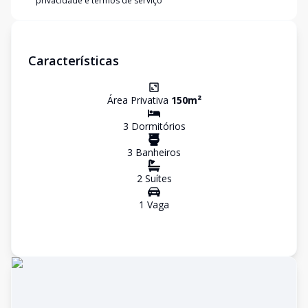
privacidade e termos de serviço
Características
Área Privativa
150
m²
3
Dormitório
s
3
Banheiro
s
2
Suíte
s
1
Vaga