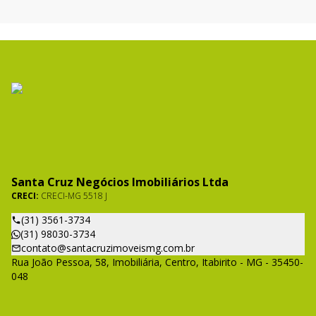
Santa Cruz Negócios Imobiliários Ltda
CRECI:
CRECI-MG 5518 J
(31) 3561-3734
(31) 98030-3734
contato@santacruzimoveismg.com.br
Rua João Pessoa, 58, Imobiliária, Centro, Itabirito - MG - 35450-
048