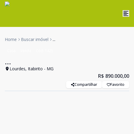
Home
Buscar imóvel
...
Casa
Venda
Cód:
1425
...
Lourdes, Itabirito - MG
R$ 890.000,00
Compartilhar
Favorito