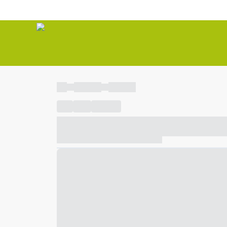
----
----- -----
----- -----
----
-----
---- ------
----- ----- -- ------ ---- ---- -- ---
----- ----- -- ------ ----- ----- -- ------