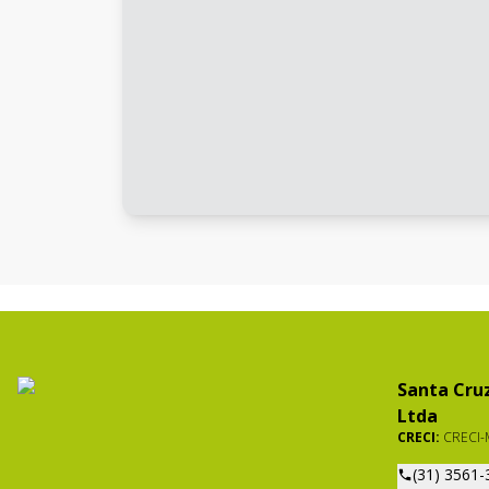
Santa Cruz
Ltda
CRECI:
CRECI-
(31) 3561-