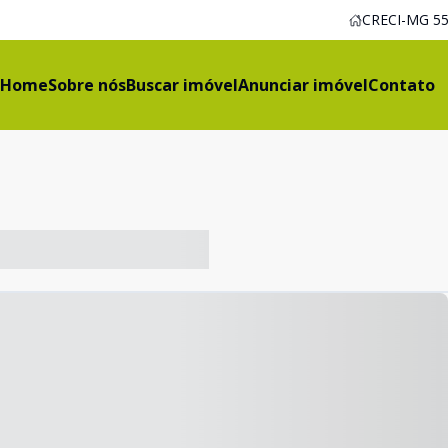
CRECI-MG 55
Home
Sobre nós
Buscar imóvel
Anunciar imóvel
Contato
-- ----- ----- --- ------