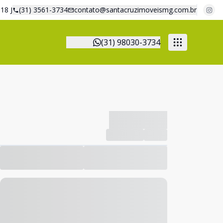
18 J
(31) 3561-3734
contato@santacruzimoveismg.com.br
(31) 98030-3734
-------------
Compartilhar
Favorito