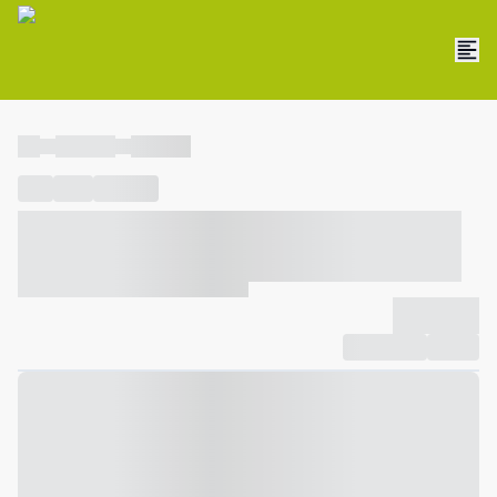
----
----- -----
----- -----
----
-----
---- ------
----- ----- -- ------ ---- ---- -- ----- ----- -----
--- ------
----- ----- -- ------ ----- ----- -- ------
-------------
Compartilhar
Favorito